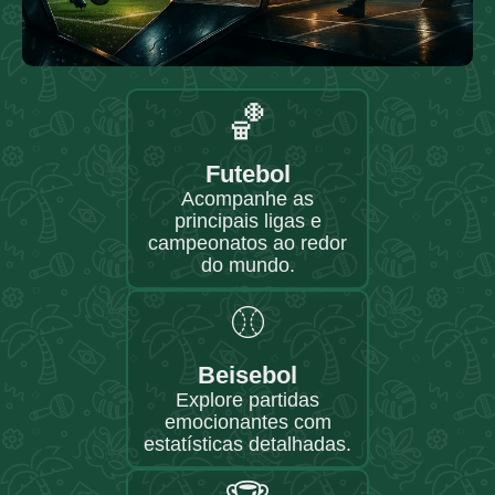
🏀
Futebol
Acompanhe as
principais ligas e
campeonatos ao redor
do mundo.
⚾
Beisebol
Explore partidas
emocionantes com
estatísticas detalhadas.