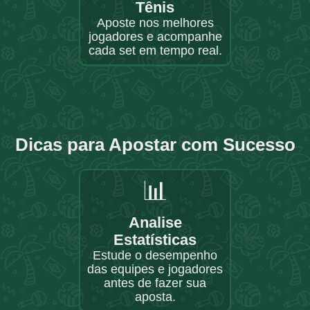
Tênis
Aposte nos melhores
jogadores e acompanhe
cada set em tempo real.
Dicas para Apostar com Sucesso
📊
Analise
Estatísticas
Estude o desempenho
das equipes e jogadores
antes de fazer sua
aposta.