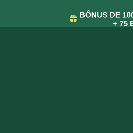
BÔNUS DE 100
+ 75
Direitos Autorais ©
2026
Bem-vindo ao NN55BET – Seu Portal de Entretenimento
e Sorte!
Explore o universo de NN55BET e desfrute de uma
experiência de jogo incomparável. Aqui você encontra os
melhores jogos, promoções exclusivas e segurança total.
Registre-se agora no NN55BET e inicie sua jornada
rumo à sorte. Aproveite cada jogada com emoção e
confiança!
FORMAS DE PAGAMENTO ACEITAS