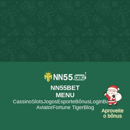
NN55BET
MENU
Cassino
Slots
Jogos
Esporte
Bônus
Login
Baixar
Aviator
Fortune Tiger
Blog
Aproveite
o bônus