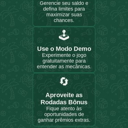
Gerencie seu saldo e
defina limites para
maximizar suas
chances.
🕹️
Use o Modo Demo
Experimente o jogo
gratuitamente para
entender as mecânicas.
🔄
Aproveite as
Rodadas Bônus
Fique atento às
oportunidades de
ganhar prêmios extras.